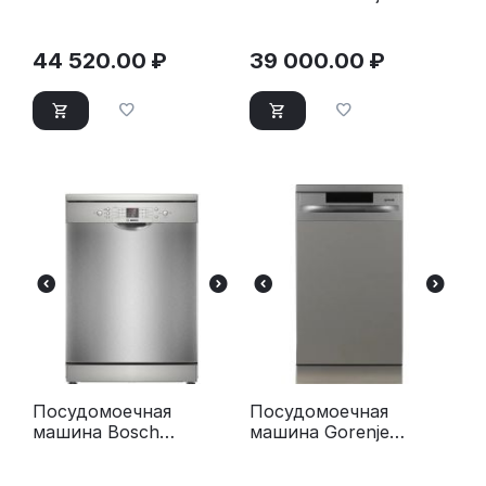
HFS 1C57 S
GS520E15W белая
серебристый
44 520.00
₽
39 000.00
₽
Посудомоечная
Посудомоечная
машина Bosch
машина Gorenje
SMS26DI00T
GS520E15S серый
серебристый