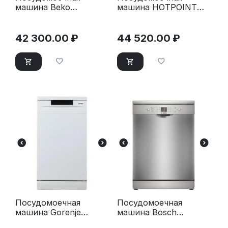
машина Beko
машина HOTPOINT
BDFN15421S
HFS 1C57 S
серебристая
серебристый
42 300.00
₽
44 520.00
₽
Посудомоечная
Посудомоечная
машина Gorenje
машина Bosch
GS520E15W белая
SMS26DI00T