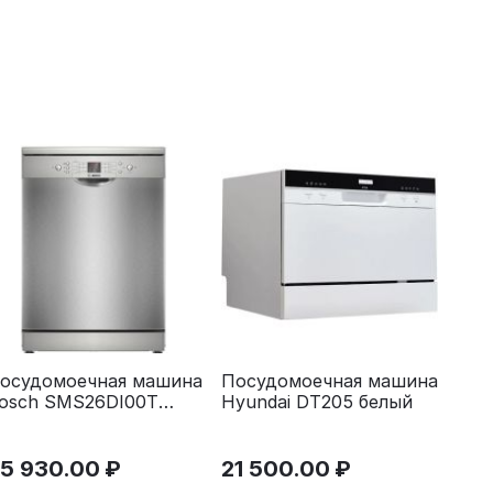
осудомоечная машина
Посудомоечная машина
osch SMS26DI00T
Hyundai DT205 белый
еребристый
5 930.00
₽
21 500.00
₽