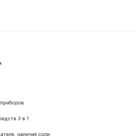
м
к
 приборов
едств 3 в 1
ателя, наличия соли