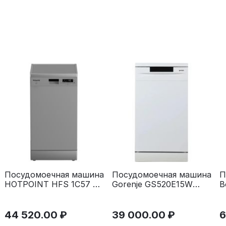
Посудомоечная машина
Посудомоечная машина
П
HOTPOINT HFS 1C57 S
Gorenje GS520E15W
B
серебристый
белая
с
44 520.00
₽
39 000.00
₽
6