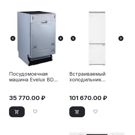
Посудомоечная
Встраиваемый
машина Evelux BD
холодильник
4502 белый
Kuppersberg RBN 1761
35 770.00
₽
101 670.00
₽