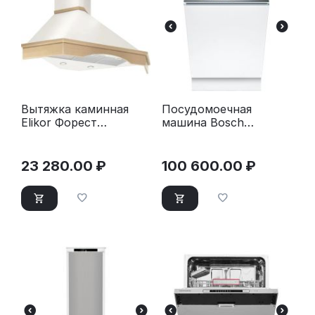
Вытяжка каминная
Посудомоечная
Elikor Форест
машина Bosch
90П-650-П3Д
SPV8ZMX06Q
бежевый/дуб
23 280.00
₽
100 600.00
₽