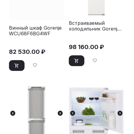
Встраиваемый
Винный шкаф Gorenje
холодильник Gorenje
WCU68F6BG4WF
NRKI517E82WF
98 160.00
₽
82 530.00
₽