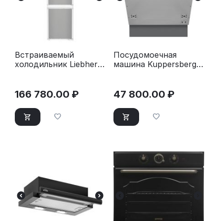
Встраиваемый
Посудомоечная
холодильник Liebherr
машина Kuppersberg
ICBNSD 5123-22 001
GSM 6072
серебристый
166 780.00
₽
47 800.00
₽