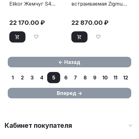
Elikor Жемчуг S4
встраиваемая Zigmund
90П-700-Е4Д белый
& Shtain K 014.7 X
бежевый
22 170.00
₽
22 870.00
₽
Назад
1
2
3
4
5
6
7
8
9
10
11
12
Вперед
Кабинет покупателя