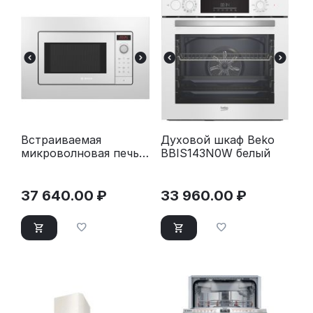
Встраиваемая
Духовой шкаф Beko
микроволновая печь
BBIS143N0W белый
Bosch BEL653MW3
белый
37 640.00
₽
33 960.00
₽