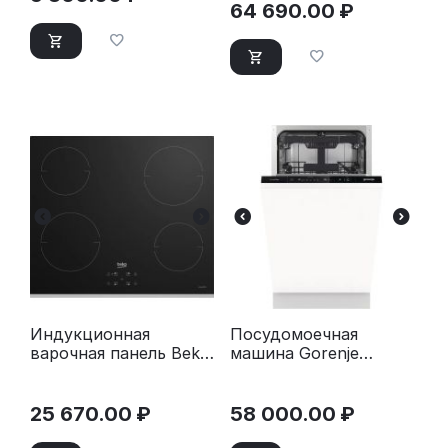
64 690.00
₽
Индукционная
Посудомоечная
варочная панель Beko
машина Gorenje
HII 6440 RQTB черный
GV561D10
25 670.00
₽
58 000.00
₽