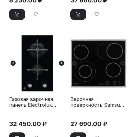
8 230.00
₽
37 860.00
₽
Газовая варочная
Варочная
панель Electrolux
поверхность Samsung
EGC3322NVK черный
NZ64T3516CK/WT
черный
32 450.00
₽
27 690.00
₽