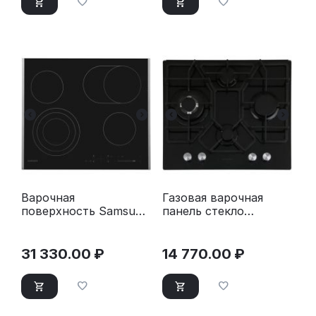
Варочная
Газовая варочная
поверхность Samsung
панель стекло
NZ64T3536DK/WT
Thomson HG20-4I05
31 330.00
₽
14 770.00
₽