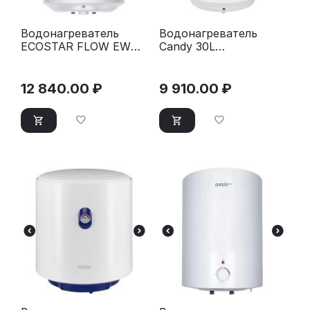
Водонагреватель
Водонагреватель
ECOSTAR FLOW EWH-
Candy 30L
F30-RE
GA0GHVE00RU
CR30V-B2SL(R)
12 840.00
₽
9 910.00
₽