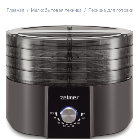
/
/
/
Главная
Мелкобытовая техника
Техника для готовки