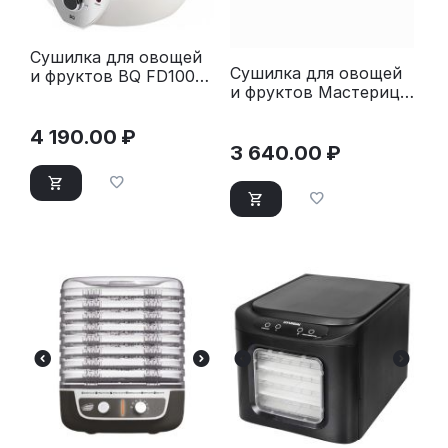
Сушилка для овощей
Сушилка для овощей
и фруктов BQ FD1002
и фруктов Мастерица
белый-стальной
EFD-0903VM с
прозрачными
4 190.00
₽
поддонами
3 640.00
₽