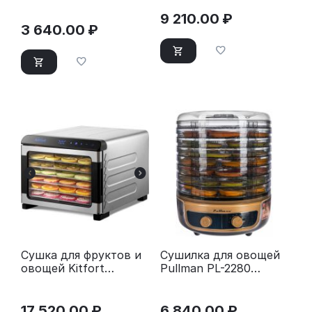
EFD-0903VM с
прозрачными
9 210.00
₽
поддонами
3 640.00
₽
Сушка для фруктов и
Сушилка для овощей
овощей Kitfort
Pullman PL-2280
КТ-4931 нержавеющая
черно-золотой
сталь
17 520.00
₽
6 840.00
₽