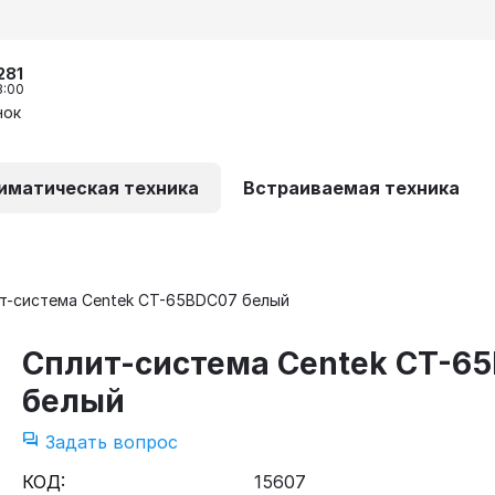
281
8:00
нок
иматическая техника
Встраиваемая техника
т-система Centek CT-65BDC07 белый
Сплит-система Centek CT-6
белый
Задать вопрос
КОД:
15607