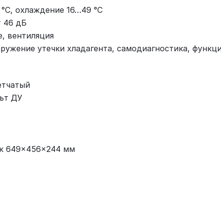
 °C, охлаждение 16…49 °C
т 46 дБ
е, вентиляция
ружение утечки хладагента, самодиагностика, функци
етчатый
ьт ДУ
лок 649×456×244 мм