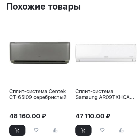
Похожие товары
Сплит-система Centek
Сплит-система
CT-65I09 серебристый
Samsung AR09TXHQASI
(инвертор 9000 BTU 25
м²)
48 160.00
₽
47 110.00
₽