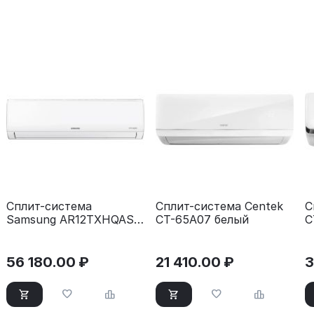
Сплит-система
Сплит-система Centek
С
Samsung AR12TXHQASI
CT-65A07 белый
C
(инвертор 12000 BTU
35 м²)
56 180.00
₽
21 410.00
₽
3