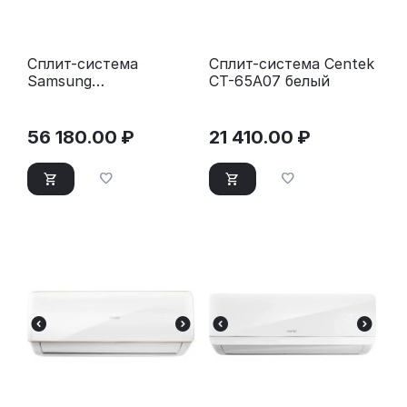
Сплит-система
Сплит-система Centek
Samsung
CT-65A07 белый
AR12TXHQASI
(инвертор 12000 BTU
35 м²)
56 180.00
₽
21 410.00
₽