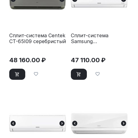
Сплит-система Centek
Сплит-система
CT-65I09 серебристый
Samsung
AR09TXHQASI
(инвертор 9000 BTU
25 м²)
48 160.00
₽
47 110.00
₽