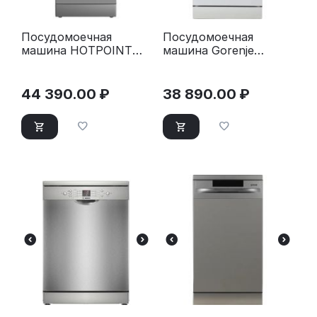
Посудомоечная
Посудомоечная
машина HOTPOINT
машина Gorenje
HFS 1C57 S
GS520E15W белая
серебристый
44 390.00
₽
38 890.00
₽