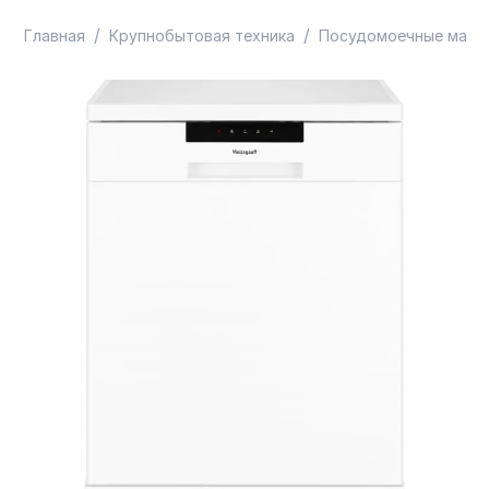
/
/
Главная
Крупнобытовая техника
Посудомоечные маши