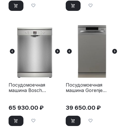
Посудомоечная
Посудомоечная
машина Bosch
машина Gorenje
SMS26DI00T
GS520E15S серый
серебристый
65 930.00
₽
39 650.00
₽