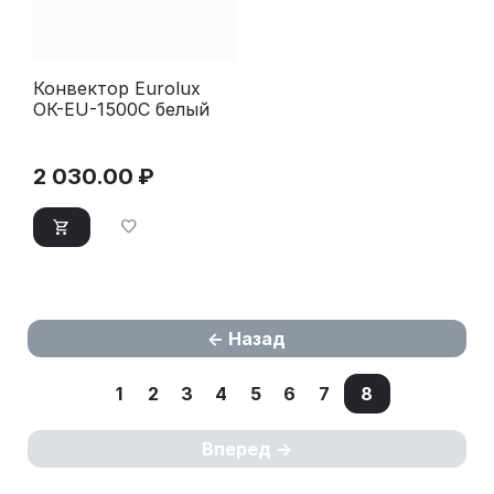
Конвектор Eurolux
ОК-EU-1500C белый
2 030.00
₽
Назад
1
2
3
4
5
6
7
8
Вперед