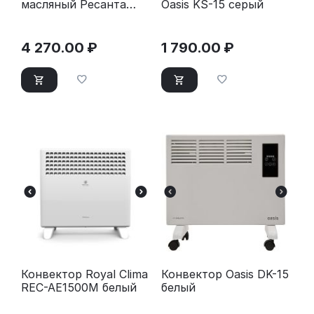
масляный Ресанта
Oasis KS-15 серый
ОМ-9А белый
4 270.00
₽
1 790.00
₽
Конвектор Royal Clima
Конвектор Oasis DK-15
REC-AE1500M белый
белый