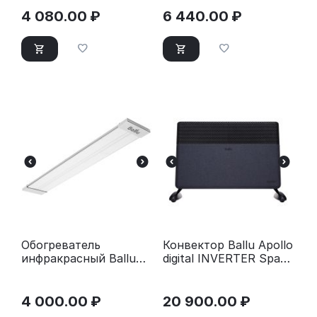
4 080.00
₽
6 440.00
₽
Обогреватель
Конвектор Ballu Apollo
инфракрасный Ballu
digital INVERTER Space
BIH-APL-0.8-M серый
Black BEC/ATI-2502
черный
4 000.00
₽
20 900.00
₽