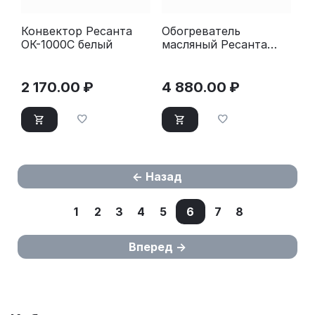
Конвектор Ресанта
Обогреватель
ОК-1000С белый
масляный Ресанта
ОМПТ-12Н (12 секций)
белый
2 170.00
₽
4 880.00
₽
Назад
1
2
3
4
5
6
7
8
Вперед