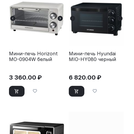
Мини-печь Horizont
Мини-печь Hyundai
MO-0904W белый
MIO-HY080 черный
3 360.00
₽
6 820.00
₽