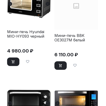
Мини-печь Hyundai
Мини-печь BBK
MIO-HY093 черный
OE3027M белый
4 980.00
₽
6 110.00
₽