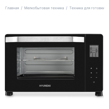
/
/
/
Главная
Мелкобытовая техника
Техника для готовки