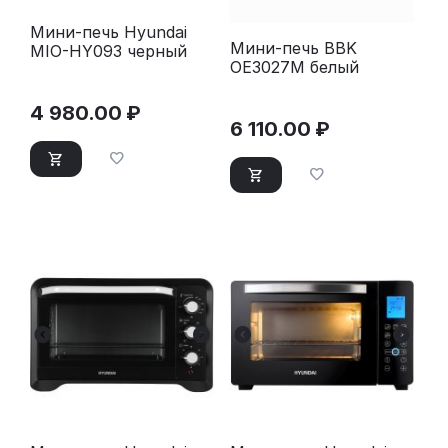
Мини-печь Hyundai
Мини-печь BBK
MIO-HY093 черный
OE3027M белый
4 980.00
₽
6 110.00
₽