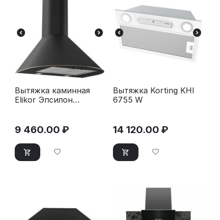
Вытяжка каминная
Вытяжка Korting KHI
Elikor Эпсилон
6755 W
60П-430-П3Л черный/
бронза
9 460.00
₽
14 120.00
₽