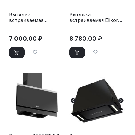
Вытяжка
Вытяжка
встраиваемая
встраиваемая Elikor
Monsher Laura 60
Flat 42П-430-К3Д
Blanc белый
серебристый
7 000.00
₽
8 780.00
₽