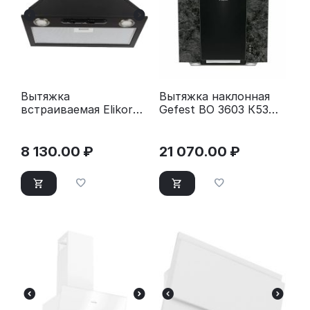
Вытяжка
Вытяжка наклонная
встраиваемая Elikor
Gefest ВО 3603 К53
Врезной блок
черный/серый мрамор
52П-400-П3Д черный
8 130.00
₽
21 070.00
₽