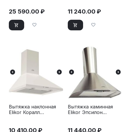
25 590.00
₽
11 240.00
₽
Вытяжка наклонная
Вытяжка каминная
Elikor Коралл
Elikor Эпсилон
50П-430-К3Д черный
50Н-430-П3Л
нержавеющая сталь/
серебро
10 410.00
₽
11 440.00
₽