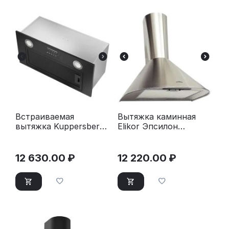
Встраиваемая
Вытяжка каминная
вытяжка Kuppersberg
Elikor Эпсилон
INPUSH 60 X
60Н-430-П3Л
нержавеющая сталь
12 630.00
₽
12 220.00
₽