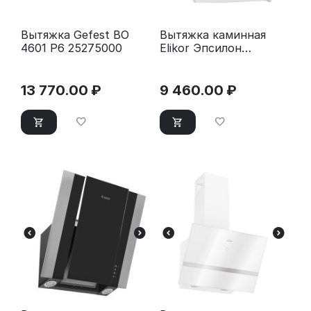
Вытяжка Gefest ВО
Вытяжка каминная
4601 Р6 25275000
Elikor Эпсилон
50П-430-П3Л белый/
золотистый
13 770.00
₽
9 460.00
₽