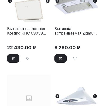
Вытяжка наклонная
Вытяжка
Korting KHC 69059
встраиваемая Zigmund
RGW белый/бежевый
& Shtain K 018.5 W
белый
22 430.00
₽
8 280.00
₽