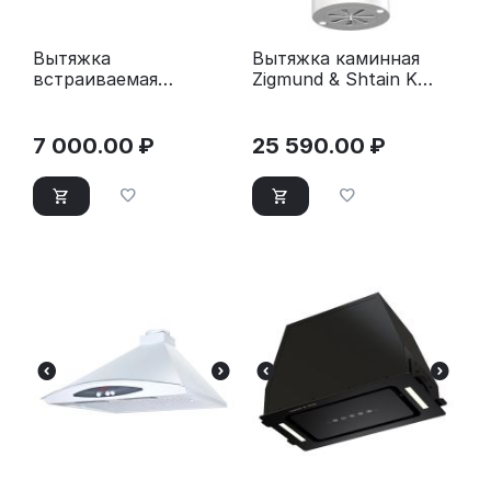
Вытяжка
Вытяжка каминная
встраиваемая
Zigmund & Shtain K
Monsher Laura 60
146.4 W белый
Blanc белый
7 000.00
₽
25 590.00
₽