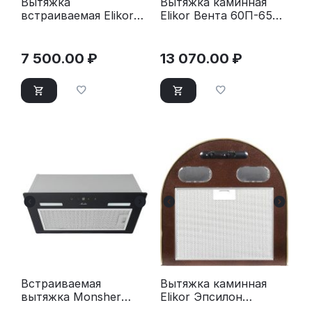
Вытяжка
Вытяжка каминная
встраиваемая Elikor
Elikor Вента 60П-650-
60П-500-К3Д хром
К3Д топленое молоко
7 500.00
₽
13 070.00
₽
Встраиваемая
Вытяжка каминная
вытяжка Monsher
Elikor Эпсилон
MASSY 60 Noir
50П-430-П3Л