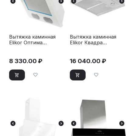
Вытяжка каминная
Вытяжка каминная
Elikor Оптима
Elikor Квадра
50П-400-К3Л белый
60Н-430-К3Д
нержавеющая сталь
8 330.00
₽
16 040.00
₽