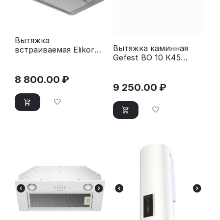
Вытяжка
Вытяжка каминная
встраиваемая Elikor
Gefest ВО 10 К45
Flat 42П-430-К3Д
белый
серебристый
8 800.00
₽
9 250.00
₽