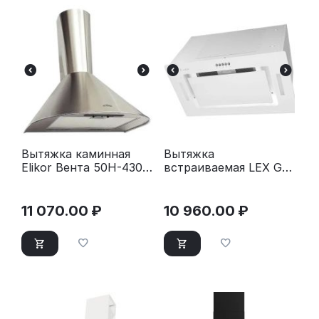
Вытяжка каминная
Вытяжка
Elikor Вента 50Н-430-
встраиваемая LEX GS
П3Л нержавеющая
Bloc G 600 WH белый
сталь
11 070.00
₽
10 960.00
₽