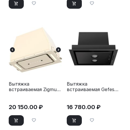
Вытяжка
Вытяжка
встраиваемая Zigmund
встраиваемая Gefest
& Shtain K 014.5 X
ВО 4603 К23 черный
бежевый
20 150.00
₽
16 780.00
₽