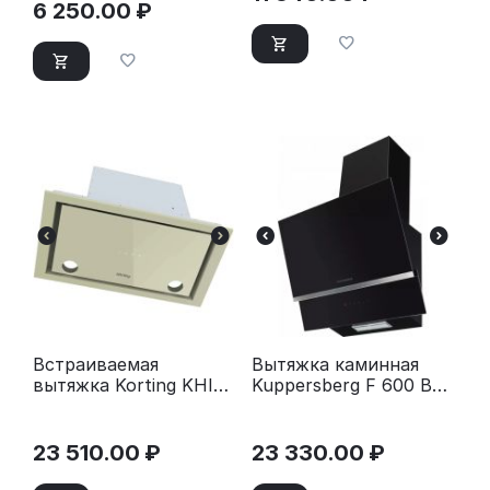
6 250.00
₽
Встраиваемая
Вытяжка каминная
вытяжка Korting KHI
Kuppersberg F 600 B
6777 GB слоновая
черный/нержавеющая
кость
сталь
23 510.00
₽
23 330.00
₽