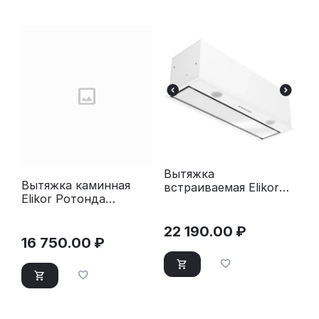
Вытяжка
Вытяжка каминная
встраиваемая Elikor
Elikor Ротонда
Cube 90П-1000-Э4Д
60П-650-П3Л
белый
бежевый
22 190.00
₽
16 750.00
₽