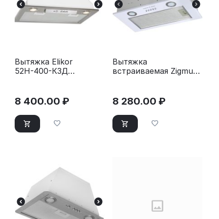
Вытяжка Elikor
Вытяжка
52Н-400-К3Д
встраиваемая Zigmund
нержавеющая сталь
& Shtain K 018.5 W
белый
8 400.00
₽
8 280.00
₽