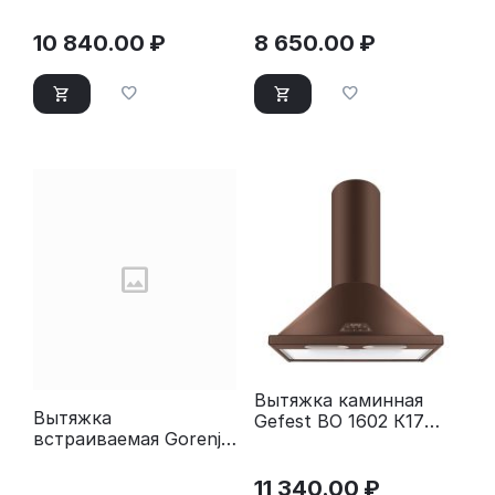
медный/золотистый
10 840.00
₽
8 650.00
₽
Вытяжка каминная
Вытяжка
Gefest ВО 1602 К17
встраиваемая Gorenje
коричневый
WHU529EX/M
нержавеющая сталь
11 340.00
₽