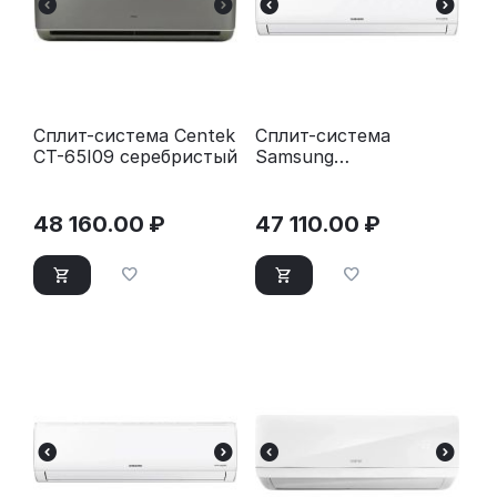
Сплит-система Centek
Сплит-система
CT-65I09 серебристый
Samsung
AR09TXHQASI
(инвертор 9000 BTU
25 м²)
48 160.00
₽
47 110.00
₽