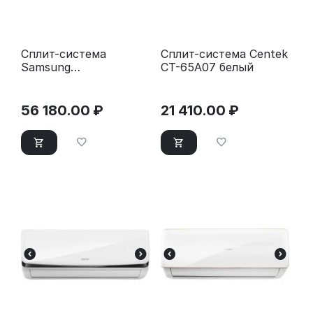
Сплит-система
Сплит-система Centek
Samsung
CT-65A07 белый
AR12TXHQASI
(инвертор 12000 BTU
35 м²)
56 180.00
₽
21 410.00
₽