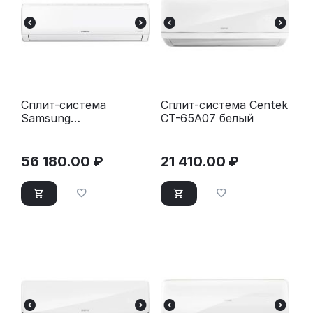
Сплит-система
Сплит-система Centek
Samsung
CT-65A07 белый
AR12TXHQASI
(инвертор 12000 BTU
35 м²)
56 180.00
₽
21 410.00
₽