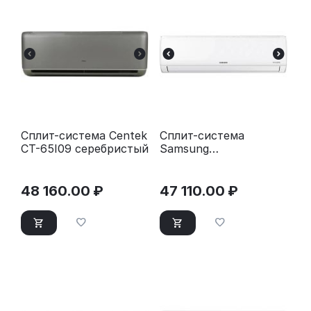
Сплит-система Centek
Сплит-система
CT-65I09 серебристый
Samsung
AR09TXHQASI
(инвертор 9000 BTU
25 м²)
48 160.00
₽
47 110.00
₽