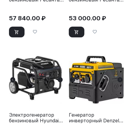
БГ 8000 Э
БГ 9500 Р
57 840.00
₽
53 000.00
₽
Электрогенератор
Генератор
бензиновый Hyundai
инверторный Denzel
HHY 3050F
GS-1100iF