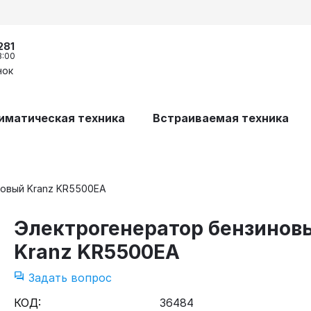
281
8:00
нок
иматическая техника
Встраиваемая техника
новый Kranz KR5500EA
Электрогенератор бензинов
Kranz KR5500EA
Задать вопрос
КОД:
36484