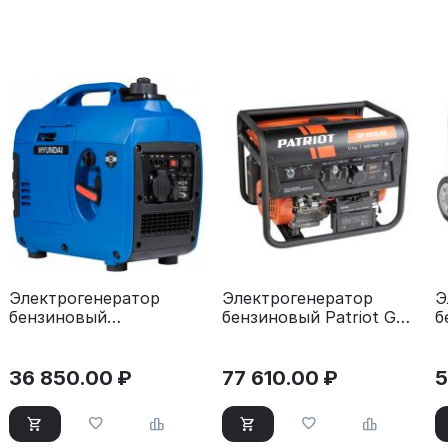
Электрогенератор
Электрогенератор
Э
бензиновый
бензиновый Patriot GP
б
инверторный Hyundai
6510AE
H
HHY 1050Si
36 850.00
₽
77 610.00
₽
5