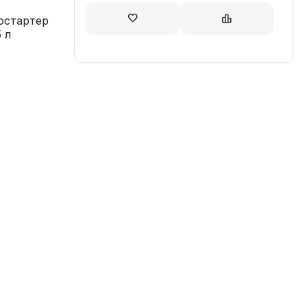
остартер
 л