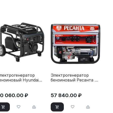
лектрогенератор
Электрогенератор
ензиновый Hyundai
бензиновый Ресанта БГ
HY 3050FE
8000 Э
0 060.00
₽
57 840.00
₽