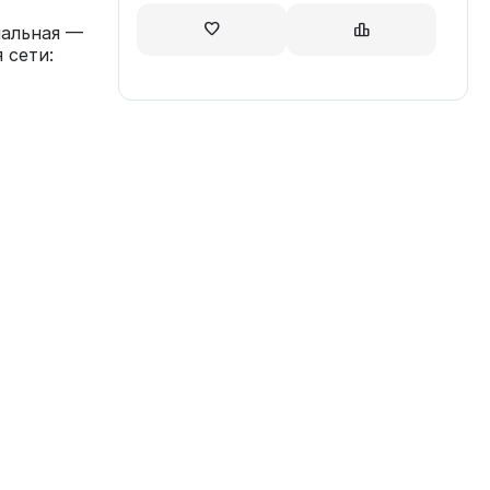
нальная —
 сети: