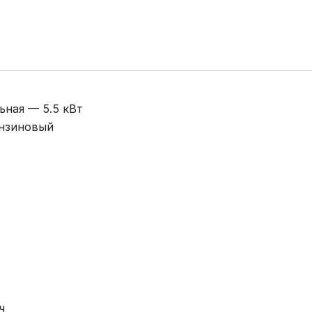
ьная — 5.5 кВт
ензиновый
ч