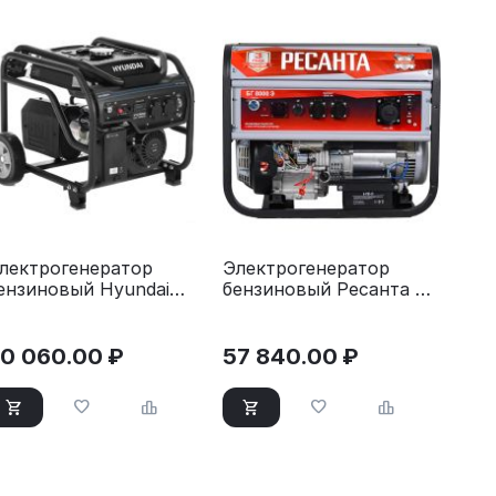
лектрогенератор
Электрогенератор
ензиновый Hyundai
бензиновый Ресанта БГ
HY 3050FE
8000 Э
0 060.00
₽
57 840.00
₽