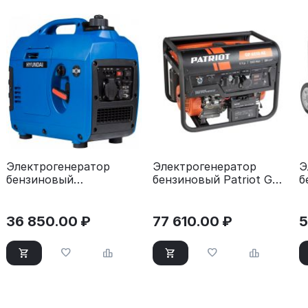
Электрогенератор
Электрогенератор
Э
бензиновый
бензиновый Patriot GP
б
инверторный Hyundai
6510AE
H
HHY 1050Si
36 850.00
₽
77 610.00
₽
5