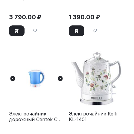
Pioneer KE570M
3 790.00
₽
1 390.00
₽
Электрочайник
Электрочайник Kelli
дорожный Centek CT-
KL-1401
0054 синий