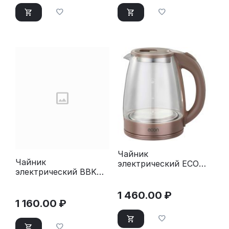
Чайник
Чайник
электрический ECON
электрический BBK
ECO-1847KE 0
EK1709P черный/
бежевый
1 460.00
₽
1 160.00
₽