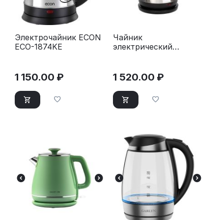
Электрочайник ECON
Чайник
ECO-1874KE
электрический
Scarlett SC-EK21S34
нерж сталь
1 150.00
₽
1 520.00
₽