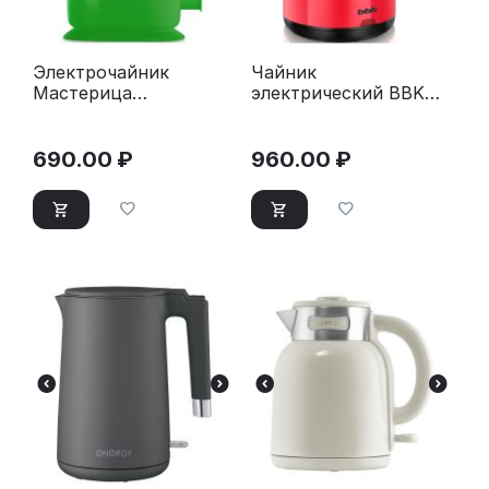
Электрочайник
Чайник
Мастерица
электрический BBK
ЭЧ-1,0/0,8-220З
EK1709P черный/
зеленый
красный
690.00
₽
960.00
₽