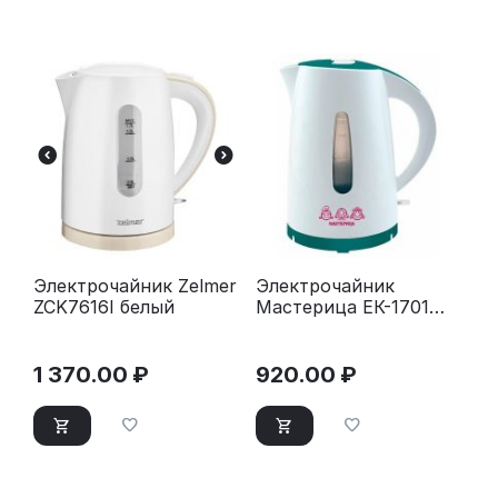
Электрочайник Zelmer
Электрочайник
ZCK7616I белый
Мастерица ЕК-1701M
белый/бирюзовый
1 370.00
₽
920.00
₽