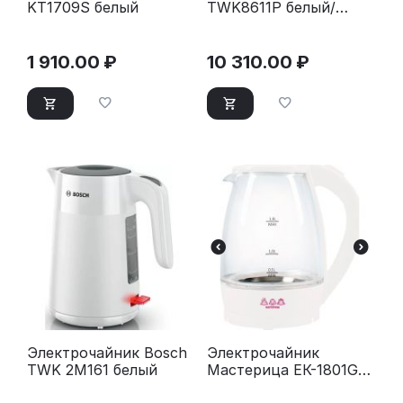
KT1709S белый
TWK8611P белый/
серебристый
1 910.00
₽
10 310.00
₽
Электрочайник Bosch
Электрочайник
TWK 2M161 белый
Мастерица ЕК-1801G
снег