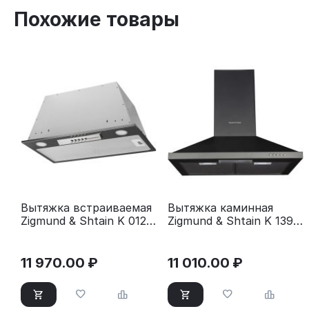
Похожие товары
Вытяжка встраиваемая
Вытяжка каминная
Zigmund & Shtain K 012.5
Zigmund & Shtain K 139.6
S серебристый
B черный
11 970.00
₽
11 010.00
₽