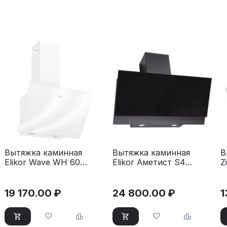
Вытяжка каминная
Вытяжка каминная
В
Elikor Wave WH 60
Elikor Аметист S4
Z
белый
60Н-700-Э4Д
W
серебристый
19 170.00
₽
24 800.00
₽
1