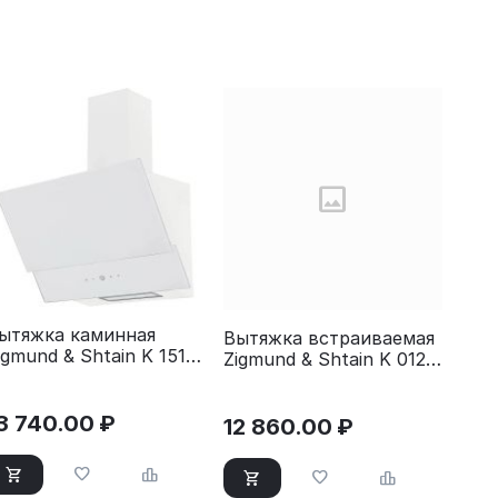
ытяжка каминная
Вытяжка встраиваемая
igmund & Shtain K 151.6
Zigmund & Shtain K 012.7
 белый
B черный
3 740.00
₽
12 860.00
₽