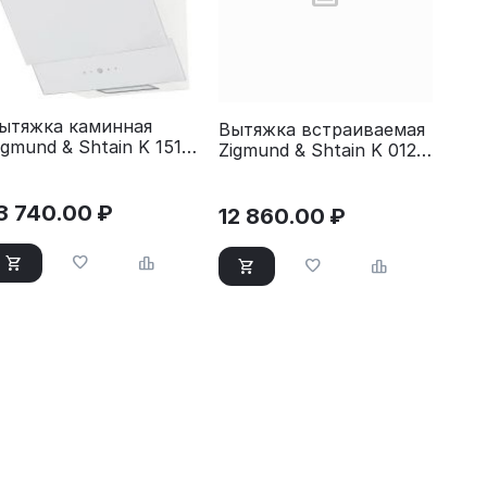
ытяжка каминная
Вытяжка встраиваемая
igmund & Shtain K 151.6
Zigmund & Shtain K 012.7
 белый
B черный
3 740.00
₽
12 860.00
₽