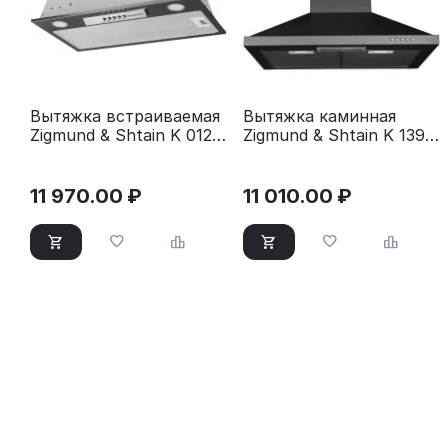
Вытяжка встраиваемая
Вытяжка каминная
Zigmund & Shtain K 012.5
Zigmund & Shtain K 139.6
S серебристый
B черный
11 970.00
₽
11 010.00
₽