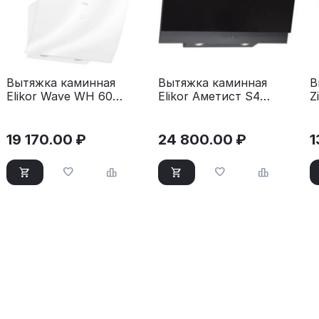
Вытяжка каминная
Вытяжка каминная
В
Elikor Wave WH 60
Elikor Аметист S4
Z
белый
60Н-700-Э4Д
W
серебристый
19 170.00
₽
24 800.00
₽
1