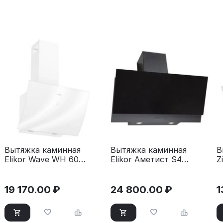
Вытяжка каминная
Вытяжка каминная
В
Elikor Wave WH 60
Elikor Аметист S4
Z
белый
60Н-700-Э4Д
W
серебристый
19 170.00
₽
24 800.00
₽
1