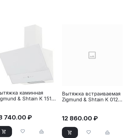
ытяжка каминная
Вытяжка встраиваемая
igmund & Shtain K 151.6
Zigmund & Shtain K 012.7
 белый
B черный
3 740.00
₽
12 860.00
₽