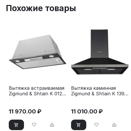
Похожие товары
Вытяжка встраиваемая
Вытяжка каминная
Zigmund & Shtain K 012.5
Zigmund & Shtain K 139.6
S серебристый
B черный
11 970.00
₽
11 010.00
₽