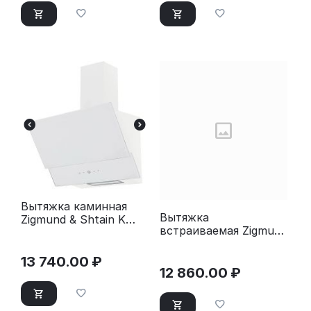
Вытяжка каминная
Вытяжка
Zigmund & Shtain K
встраиваемая Zigmund
151.6 W белый
& Shtain K 012.7 B
черный
13 740.00
₽
12 860.00
₽