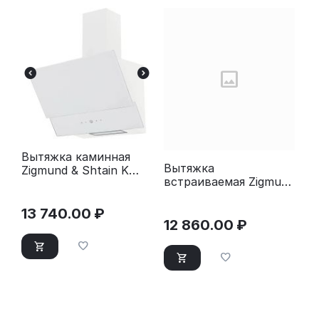
Вытяжка каминная
Вытяжка
Zigmund & Shtain K
встраиваемая Zigmund
151.6 W белый
& Shtain K 012.7 B
черный
13 740.00
₽
12 860.00
₽