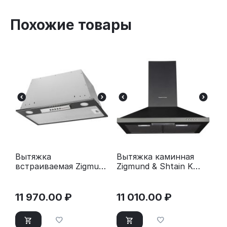
Похожие товары
Вытяжка
Вытяжка каминная
встраиваемая Zigmund
Zigmund & Shtain K
& Shtain K 012.5 S
139.6 B черный
серебристый
11 970.00
₽
11 010.00
₽