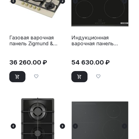
Газовая варочная
Индукционная
панель Zigmund &
варочная панель
Shtain M 29.7 B
Bosch PIE631BB5E
36 260.00
₽
54 630.00
₽