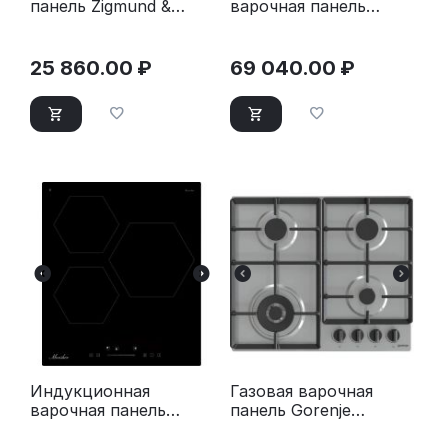
панель Zigmund &
варочная панель
Shtain G 16.6 X
Bosch PUE612BB1J
бежевый
белый
25 860.00
₽
69 040.00
₽
Индукционная
Газовая варочная
варочная панель
панель Gorenje
Monsher MHI 4506
GW641EBX
черный