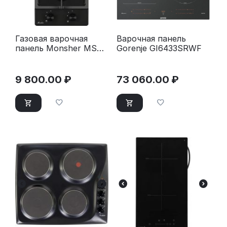
Газовая варочная
Варочная панель
панель Monsher MSG
Gorenje GI6433SRWF
33 Noir черный
9 800.00
₽
73 060.00
₽