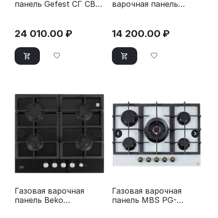
панель Gefest СГ СВН
варочная панель
2230 К23
Evelux HEI 640 B
24 010.00
₽
14 200.00
₽
Газовая варочная
Газовая варочная
панель Beko
панель MBS PG-
HILG64235S черный
801WH стекло белое