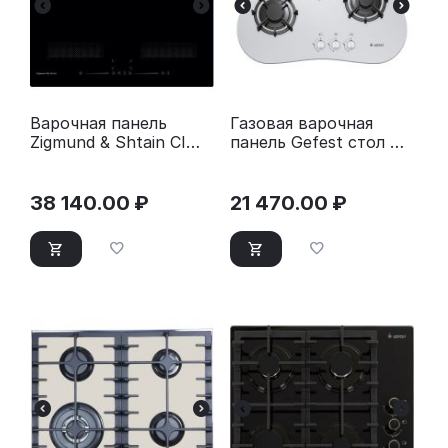
Варочная панель
Газовая варочная
Zigmund & Shtain CI
панель Gefest стол СГ
69.6 I
СН 2120 К6
38 140.00
₽
21 470.00
₽