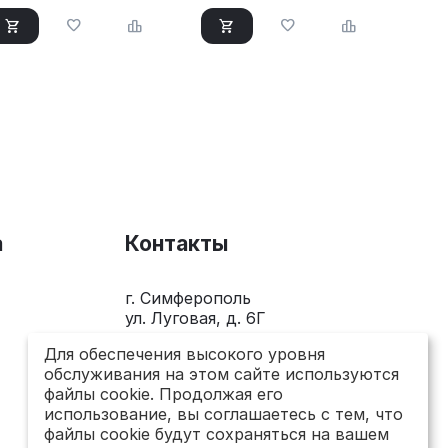
а
Контакты
г. Симферополь
ул. Луговая, д. 6Г
+7(978)281-0-281
Для обеспечения высокого уровня
обслуживания на этом сайте используются
Пн-Пт 10.00 - 18.00
файлы cookie. Продолжая его
send@topsto-crimea.ru
использование, вы соглашаетесь с тем, что
файлы cookie будут сохраняться на вашем