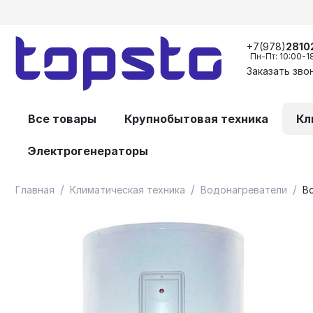
+7(978)
2810
Пн-Пт: 10:00-1
Заказать зво
Все товары
Крупнобытовая техника
Кл
Электрогенераторы
/
/
/
Главная
Климатическая техника
Водонагреватели
В