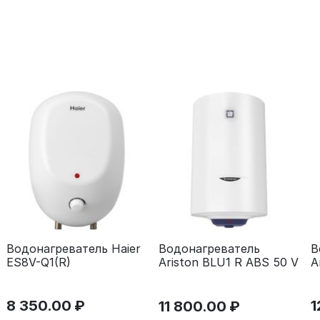
Водонагреватель Haier
В
Водонагреватель
ES8V-Q1(R)
A
Ariston BLU1 R ABS 50 V
S
8 350.00
₽
1
11 800.00
₽