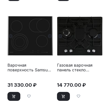
Варочная
Газовая варочная
поверхность Samsung
панель стекло
NZ64T3536DK/WT
Thomson HG20-4I05
31 330.00
₽
14 770.00
₽