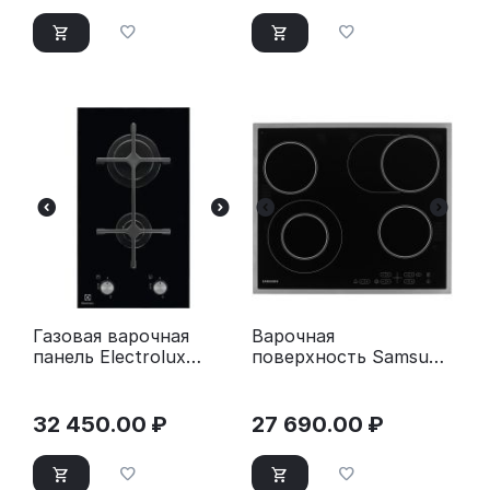
Газовая варочная
Варочная
панель Electrolux
поверхность Samsung
EGC3322NVK черный
NZ64T3516CK/WT
черный
32 450.00
₽
27 690.00
₽