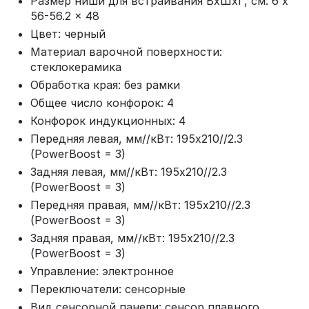
Размер ниши для встраивания ВхШхГ, см: 6 x
56-56.2 x 48
Цвет: черный
Материал варочной поверхности:
стеклокерамика
Обработка края: без рамки
Общее число конфорок: 4
Конфорок индукционных: 4
Передняя левая, мм//кВт: 195х210//2.3
(PowerBoost = 3)
Задняя левая, мм//кВт: 195х210//2.3
(PowerBoost = 3)
Передняя правая, мм//кВт: 195х210//2.3
(PowerBoost = 3)
Задняя правая, мм//кВт: 195х210//2.3
(PowerBoost = 3)
Управление: электронное
Переключатели: сенсорные
Вид сенсорной панели: сенсор плавного