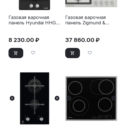
Газовая варочная
Газовая варочная
панель Hyundai HHG
панель Zigmund &
3230 BK черный
Shtain G 20.6 S
нержавеющая сталь
8 230.00
₽
37 860.00
₽