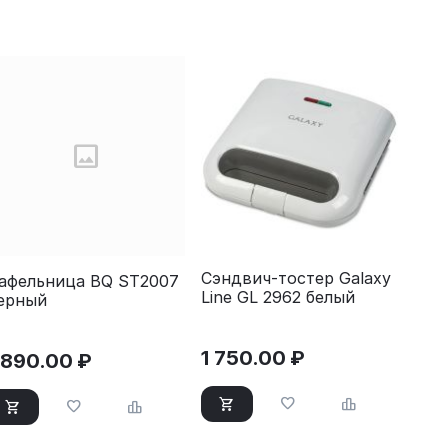
Сэндвич-тостер Galaxy
афельница BQ ST2007
Line GL 2962 белый
ерный
1 750.00
₽
 890.00
₽