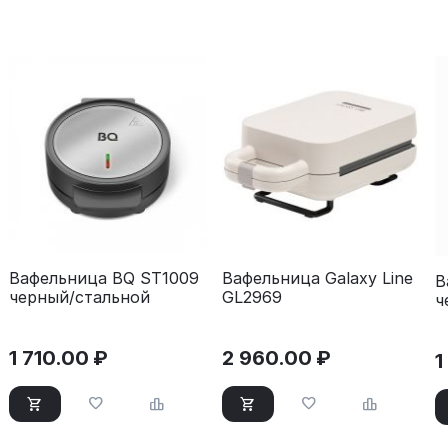
Вафельница BQ ST1009
Вафельница Galaxy Line
В
черный/стальной
GL2969
ч
1 710.00
₽
2 960.00
₽
1