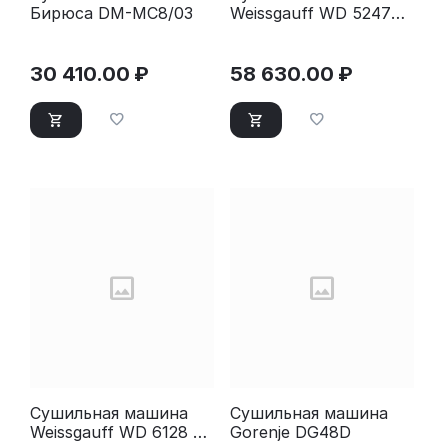
Бирюса DM-MС8/03
Weissgauff WD 5247
Premium Heat Pump
белый (439853)
30 410.00
₽
58 630.00
₽
Сушильная машина
Сушильная машина
Weissgauff WD 6128 D
Gorenje DG48D