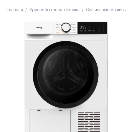
/
/
/
Главная
Крупнобытовая техника
Сушильные машины