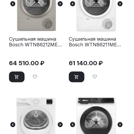
Сушильная машина
Сушильная машина
Bosch WTN86212ME
Bosch WTN86211ME
серый
белый
64 510.00
₽
61 140.00
₽