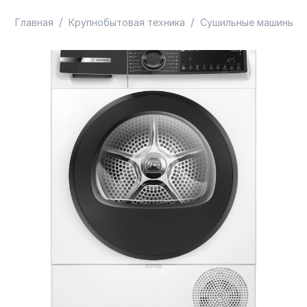
/
/
/
Главная
Крупнобытовая техника
Сушильные машины