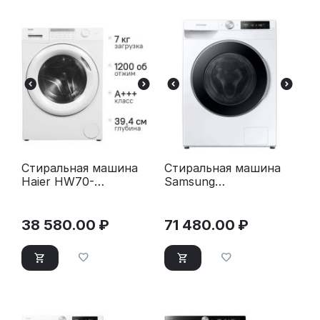
Стиральная машина
Стиральная машина
Haier HW70-
Samsung
BP12959BE белая
WW11CG604CLELP
38 580.00
₽
71 480.00
₽