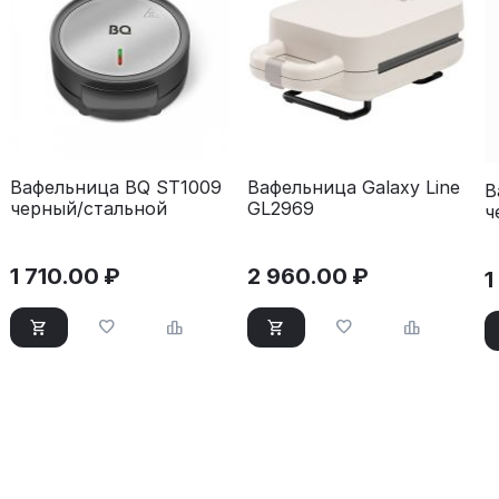
Вафельница BQ ST1009
Вафельница Galaxy Line
В
черный/стальной
GL2969
ч
1 710.00
₽
2 960.00
₽
1