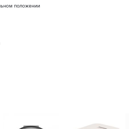
льном положении
м