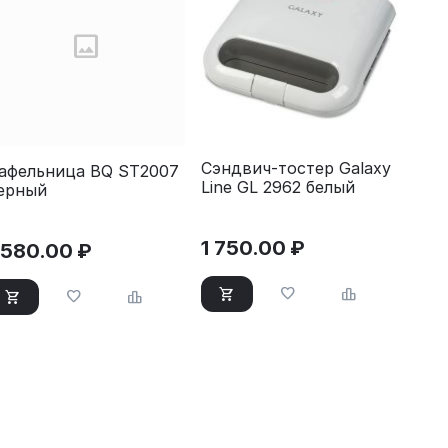
Сэндвич-тостер Galaxy
афельница BQ ST2007
Line GL 2962 белый
ерный
1 750.00
₽
 580.00
₽