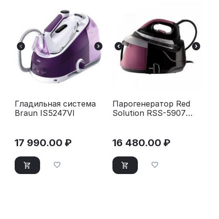
Гладильная система
Парогенератор Red
Braun IS5247VI
Solution RSS-5907
черный/фиолетовый
17 990.00
₽
16 480.00
₽