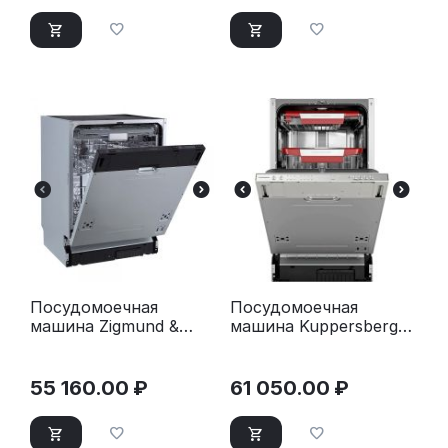
Посудомоечная
Посудомоечная
машина Zigmund &
машина Kuppersberg
Shtain DW 302.6
GIM 4592 черный
черный
55 160.00
₽
61 050.00
₽