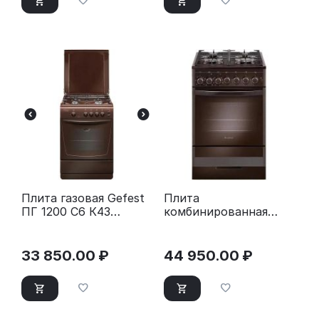
Плита газовая Gefest
Плита
ПГ 1200 С6 К43
комбинированная
коричневый
Gefest ПГЭ 5502-02
0045 коричневый
33 850.00
₽
44 950.00
₽