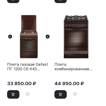
Плита газовая Gefest
Плита
ПГ 1200 С6 К43
комбинированная
коричневый
Gefest ПГЭ 5502-02
0045 коричневый
33 850.00
₽
44 950.00
₽