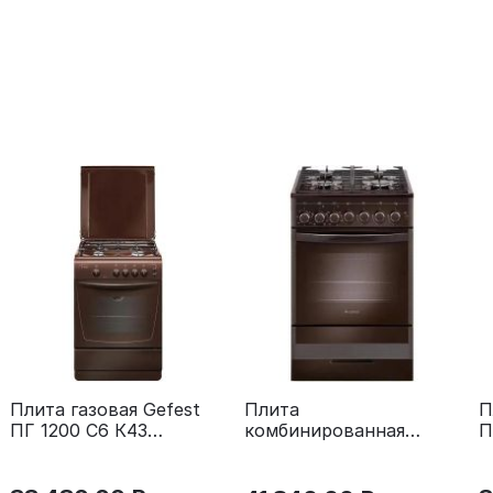
Плита газовая Gefest
П
Плита
ПГ 1200 С6 К43
П
комбинированная
коричневый
с
Gefest ПГЭ 5502-02
0045 коричневый