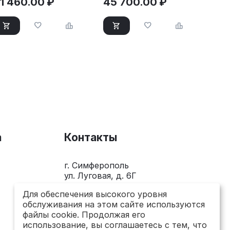
1 460.00
₽
45 700.00
₽
а
Контакты
г. Симферополь
ул. Луговая, д. 6Г
+7(978)281-0-281
Для обеспечения высокого уровня
обслуживания на этом сайте используются
Пн-Пт 10.00 - 18.00
файлы cookie. Продолжая его
send@topsto-crimea.ru
использование, вы соглашаетесь с тем, что