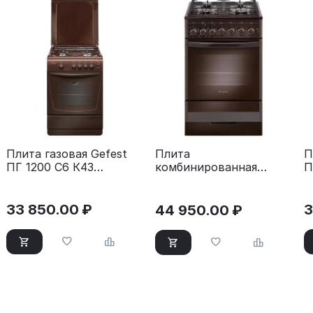
Плита газовая Gefest
П
Плита
ПГ 1200 С6 К43
П
комбинированная
коричневый
с
Gefest ПГЭ 5502-02
0045 коричневый
33 850.00
₽
3
44 950.00
₽