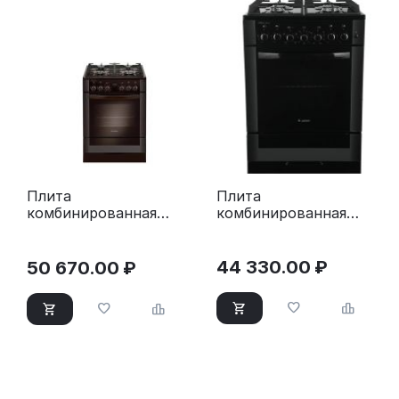
Плита
Плита
комбинированная
комбинированная
Gefest ПГЭ 6502-02
Gefest ПГЭ 6502-03
0044 черный
0045 коричневый
44 330.00
₽
50 670.00
₽