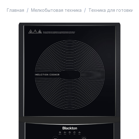
/
/
/
Главная
Мелкобытовая техника
Техника для готовки