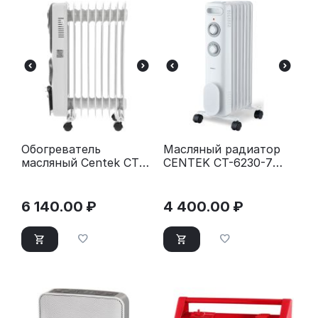
Обогреватель
Масляный радиатор
масляный Centek CT-
CENTEK CT-6230-7
6203-9 (9 секций)
белый
белый
6 140.00
₽
4 400.00
₽