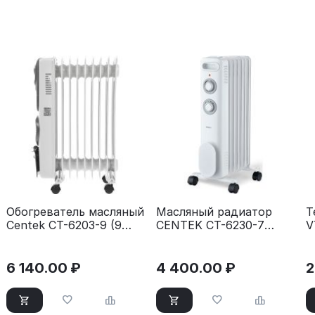
Обогреватель масляный
Масляный радиатор
Т
Centek CT-6203-9 (9
CENTEK CT-6230-7
V
секций) белый
белый
6 140.00
₽
4 400.00
₽
2