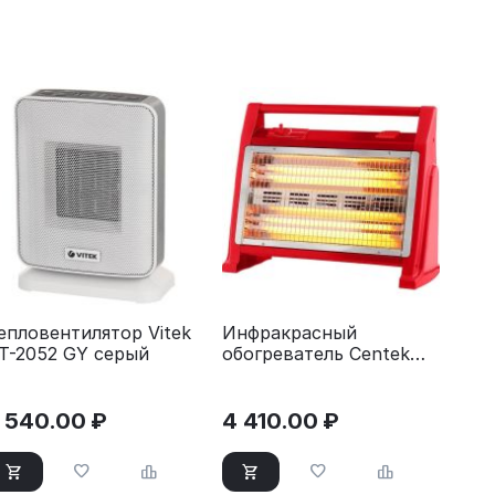
епловентилятор Vitek
Инфракрасный
T-2052 GY серый
обогреватель Centek
CT-6141 красный
 540.00
₽
4 410.00
₽