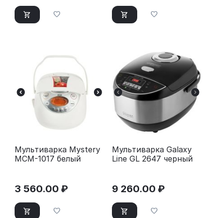
Мультиварка Mystery
Мультиварка Galaxy
MCM-1017 белый
Line GL 2647 черный
3 560.00
₽
9 260.00
₽